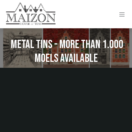
Se rendre au contenu
Metal tins - more than 1.000
moels available